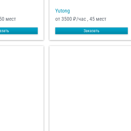
Yutong
 50 мест
от 3500
₽/час , 45 мест
азать
Заказать