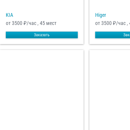
KIA
Higer
от 3500
₽/час , 45 мест
от 3500
₽/час ,
Заказать
Зак