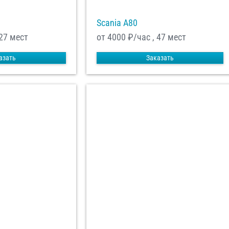
Scania A80
 27 мест
от 4000
₽/час , 47 мест
азать
Заказать