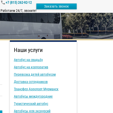
+7 (815) 262-92-12
Заказать звонок
Работаем 24/7, звоните!
Наши услуги
Автобус на свадьбу
Автобус на корпоратив
Перевозка детей автобусом
Доставка сотрудников
Трансфер Аэропорт Мурманск
Автобусы междугородние
Туристический автобус
Автобусы для экскурсий