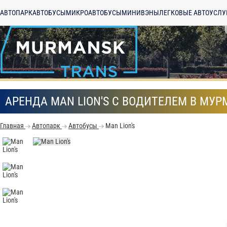
АВТОПАРК
АВТОБУСЫ
МИКРОАВТОБУСЫ
МИНИВЭНЫ
ЛЕГКОВЫЕ АВТО
УСЛУ
АРЕНДА MAN LION'S С ВОДИТЕЛЕМ В МУ
Главная
Автопарк
Автобусы
Man Lion's
С
Политикой конфид
согласие на обраб