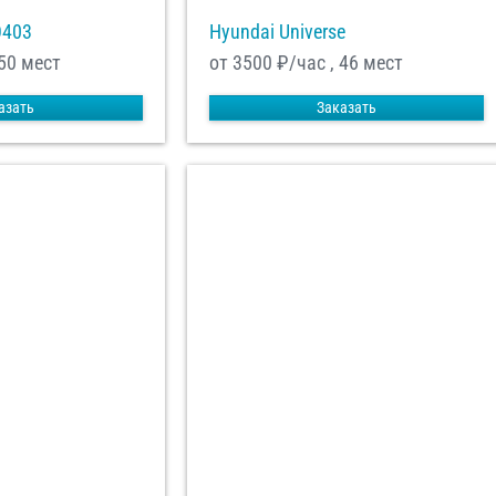
О403
Hyundai Universe
 50 мест
от 3500
₽/час , 46 мест
азать
Заказать