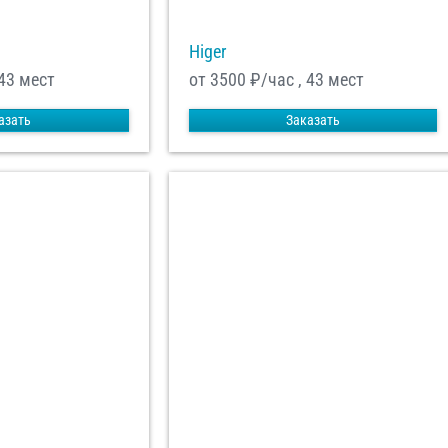
Higer
 43 мест
от 3500
₽/час , 43 мест
азать
Заказать