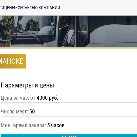
ГИ
ЦЕНЫ
КОНТАКТЫ
О КОМПАНИИ
РМАНСКЕ
Параметры и цены
Цена за час: от
4000 руб.
Число мест:
50
Мин. время заказа:
5 часов
енциальности
ознакомлен(а), даю
отку моих Персональных данных