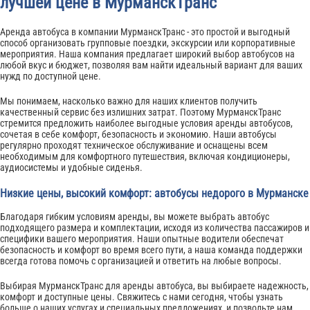
лучшей цене в МурманскТранс
Аренда автобуса в компании МурманскТранс - это простой и выгодный
способ организовать групповые поездки, экскурсии или корпоративные
мероприятия. Наша компания предлагает широкий выбор автобусов на
любой вкус и бюджет, позволяя вам найти идеальный вариант для ваших
нужд по доступной цене.
Мы понимаем, насколько важно для наших клиентов получить
качественный сервис без излишних затрат. Поэтому МурманскТранс
стремится предложить наиболее выгодные условия аренды автобусов,
сочетая в себе комфорт, безопасность и экономию. Наши автобусы
регулярно проходят техническое обслуживание и оснащены всем
необходимым для комфортного путешествия, включая кондиционеры,
аудиосистемы и удобные сиденья.
Низкие цены, высокий комфорт: автобусы недорого в Мурманске
Благодаря гибким условиям аренды, вы можете выбрать автобус
подходящего размера и комплектации, исходя из количества пассажиров и
специфики вашего мероприятия. Наши опытные водители обеспечат
безопасность и комфорт во время всего пути, а наша команда поддержки
всегда готова помочь с организацией и ответить на любые вопросы.
Выбирая МурманскТранс для аренды автобуса, вы выбираете надежность,
комфорт и доступные цены. Свяжитесь с нами сегодня, чтобы узнать
больше о наших услугах и специальных предложениях, и позвольте нам