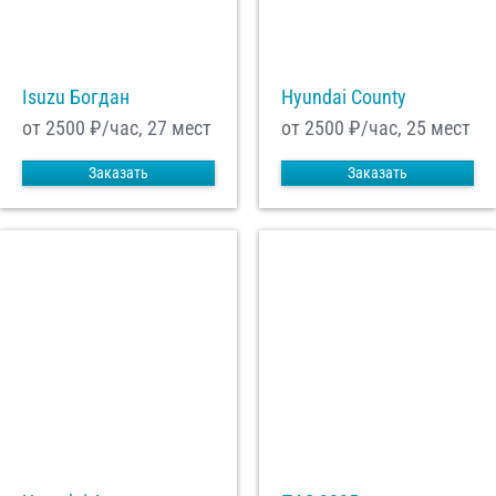
С
Политикой конфиденциальности
ознакомлен(а), даю согласие на
обработку моих Персональных данных
Isuzu Богдан
Hyundai County
Отправить заказ
от 2500
₽/час, 27 мест
от 2500
₽/час, 25 мест
Заказать
Заказать